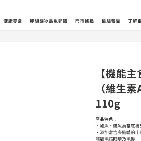
健康零食
卵綿綿冰島魚卵罐
門市據點
檢驗報告
了解
【機能主
（維生素
110g
產品特色：
・鮭魚、鮪魚為基底補充 
・添加富含多醣體的山
照顧毛孩眼睛及毛髮