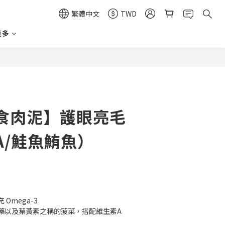
繁體中文
TWD
更多
立即購買
食肉泥】護眼亮毛
A/鮭魚鮪魚）
Omega-3
藥以及葉黃素之稱的菠菜，搭配維生素A