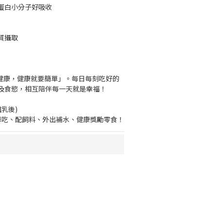
蛋白小分子好吸收
質攝取
就是健康，健康就要簡單」。每日每刻吃好的
及食慾，相互陪伴每一天就是幸福！
離乳後)
：單吃、配飼料、外出補水、健康獎勵零食！