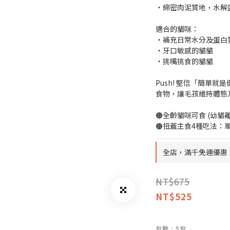
・綿密肉泥質地，水解
適合的貓咪：
・補充日常水分及蛋白
・牙口敏感的貓貓
・挑嘴挑食的貓貓
Push! 堅信「簡單
食物，讓毛孩維持體態
🟠全齡貓咪可食 (幼貓
🟠扭蓋主食4種吃法
全店，滿千免運優惠
NT$675
NT$525
包數
: 5包